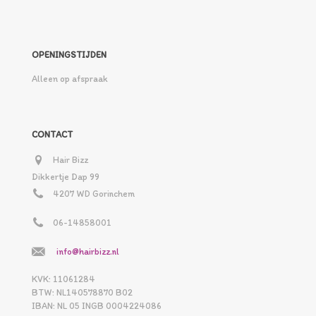
OPENINGSTIJDEN
Alleen op afspraak
CONTACT
Hair Bizz
Dikkertje Dap 99
4207 WD Gorinchem
06-14858001
info@hairbizz.nl
KVK: 11061284
BTW: NL140578870 B02
IBAN: NL 05 INGB 0004224086