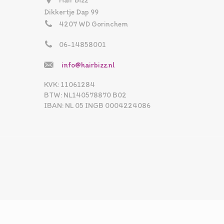
Hair Bizz
Dikkertje Dap 99
4207 WD Gorinchem
06-14858001
info@hairbizz.nl
KVK: 11061284
BTW: NL140578870 B02
IBAN: NL 05 INGB 0004224086