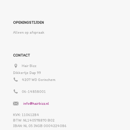
OPENINGSTIJDEN
Alleen op afspraak
CONTACT
Hair Bizz
Dikkertje Dap 99
4207 WD Gorinchem
06-14858001
info@hairbizz.nl
KVK: 11061284
BTW: NL140578870 B02
IBAN: NL 05 INGB 0004224086