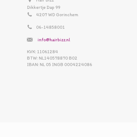
Hair Bizz
Dikkertje Dap 99
4207 WD Gorinchem
06-14858001
info@hairbizz.nl
KVK: 11061284
BTW: NL140578870 B02
IBAN: NL 05 INGB 0004224086