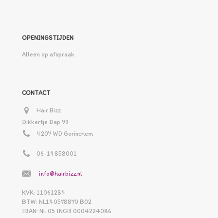
OPENINGSTIJDEN
Alleen op afspraak
CONTACT
Hair Bizz
Dikkertje Dap 99
4207 WD Gorinchem
06-14858001
info@hairbizz.nl
KVK: 11061284
BTW: NL140578870 B02
IBAN: NL 05 INGB 0004224086