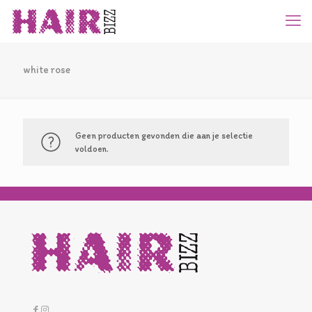
white rose
Geen producten gevonden die aan je selectie
voldoen.