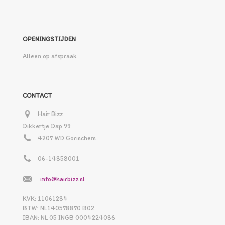
OPENINGSTIJDEN
Alleen op afspraak
CONTACT
Hair Bizz
Dikkertje Dap 99
4207 WD Gorinchem
06-14858001
info@hairbizz.nl
KVK: 11061284
BTW: NL140578870 B02
IBAN: NL 05 INGB 0004224086