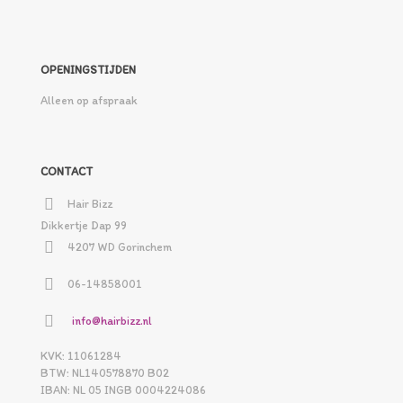
OPENINGSTIJDEN
Alleen op afspraak
CONTACT
Hair Bizz
Dikkertje Dap 99
4207 WD Gorinchem
06-14858001
info@hairbizz.nl
KVK: 11061284
BTW: NL140578870 B02
IBAN: NL 05 INGB 0004224086