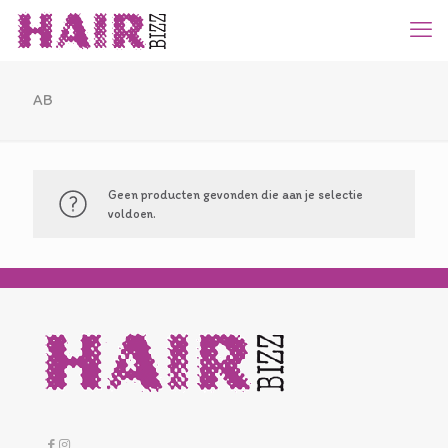
AB
Geen producten gevonden die aan je selectie
voldoen.