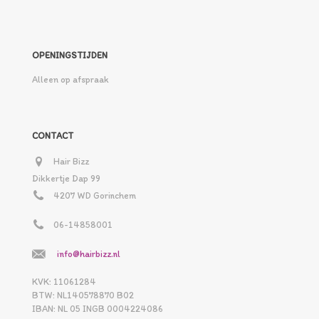
OPENINGSTIJDEN
Alleen op afspraak
CONTACT
Hair Bizz
Dikkertje Dap 99
4207 WD Gorinchem
06-14858001
info@hairbizz.nl
KVK: 11061284
BTW: NL140578870 B02
IBAN: NL 05 INGB 0004224086