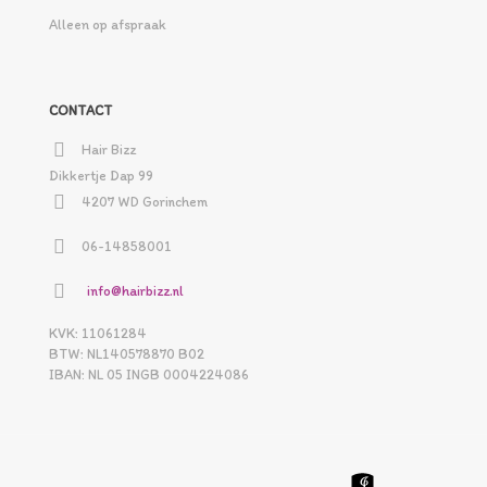
Alleen op afspraak
CONTACT
Hair Bizz
Dikkertje Dap 99
4207 WD Gorinchem
06-14858001
info@hairbizz.nl
KVK: 11061284
BTW: NL140578870 B02
IBAN: NL 05 INGB 0004224086