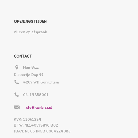
OPENINGSTIJDEN
Alleen op afspraak
CONTACT
Hair Bizz
Dikkertje Dap 99
4207 WD Gorinchem
06-14858001
info@hairbizz.nl
KVK: 11061284
BTW: NL140578870 B02
IBAN: NL 05 INGB 0004224086