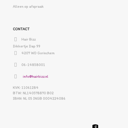
Alleen op afspraak
CONTACT
Hair Bizz
Dikkertje Dap 99
4207 WD Gorinchem
06-14858001
info@hairbizz.nl
KVK: 11061284
BTW: NL140578870 B02
IBAN: NL 05 INGB 0004224086