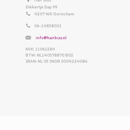
Hair Bizz
Dikkertje Dap 99
4207 WD Gorinchem
06-14858001
info@hairbizz.nl
KVK: 11061284
BTW: NL140578870 B02
IBAN: NL 05 INGB 0004224086