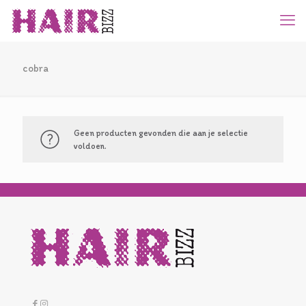
cobra
Geen producten gevonden die aan je selectie
voldoen.