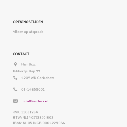
OPENINGSTIJDEN
Alleen op afspraak
CONTACT
Hair Bizz
Dikkertje Dap 99
4207 WD Gorinchem
06-14858001
info@hairbizz.nl
KVK: 11061284
BTW: NL140578870 B02
IBAN: NL 05 INGB 0004224086