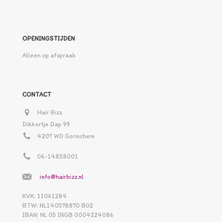
OPENINGSTIJDEN
Alleen op afspraak
CONTACT
Hair Bizz
Dikkertje Dap 99
4207 WD Gorinchem
06-14858001
info@hairbizz.nl
KVK: 11061284
BTW: NL140578870 B02
IBAN: NL 05 INGB 0004224086