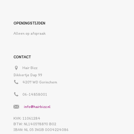
OPENINGSTIJDEN
Alleen op afspraak
CONTACT
Hair Bizz
Dikkertje Dap 99
4207 WD Gorinchem
06-14858001
info@hairbizz.nl
KVK: 11061284
BTW: NL140578870 B02
IBAN: NL 05 INGB 0004224086