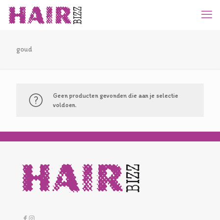
goud
Geen producten gevonden die aan je selectie
voldoen.