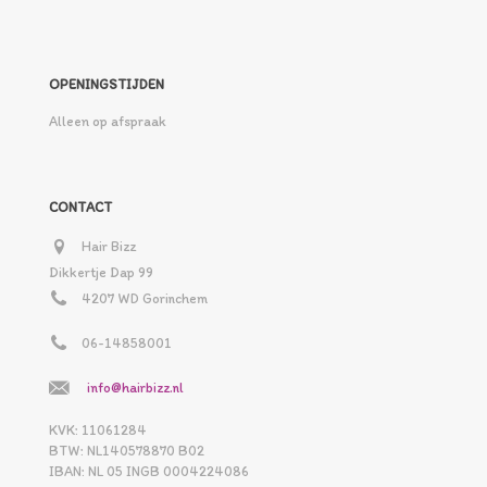
OPENINGSTIJDEN
Alleen op afspraak
CONTACT
Hair Bizz
Dikkertje Dap 99
4207 WD Gorinchem
06-14858001
info@hairbizz.nl
KVK: 11061284
BTW: NL140578870 B02
IBAN: NL 05 INGB 0004224086