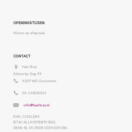
OPENINGSTIJDEN
Alleen op afspraak
CONTACT
Hair Bizz
Dikkertje Dap 99
4207 WD Gorinchem
06-14858001
info@hairbizz.nl
KVK: 11061284
BTW: NL140578870 B02
IBAN: NL 05 INGB 0004224086