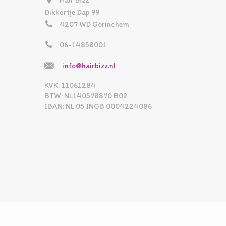
Hair Bizz
Dikkertje Dap 99
4207 WD Gorinchem
06-14858001
info@hairbizz.nl
KVK: 11061284
BTW: NL140578870 B02
IBAN: NL 05 INGB 0004224086