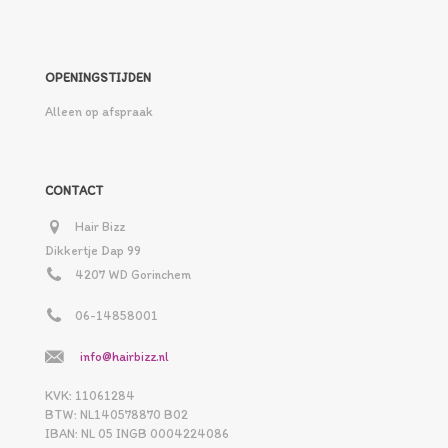
OPENINGSTIJDEN
Alleen op afspraak
CONTACT
Hair Bizz
Dikkertje Dap 99
4207 WD Gorinchem
06-14858001
info@hairbizz.nl
KVK: 11061284
BTW: NL140578870 B02
IBAN: NL 05 INGB 0004224086