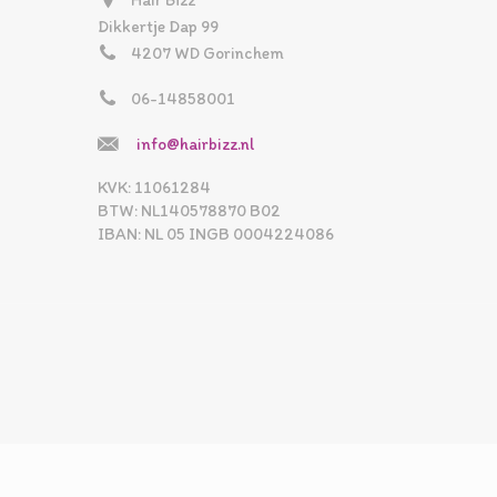
Hair Bizz
Dikkertje Dap 99
4207 WD Gorinchem
06-14858001
info@hairbizz.nl
KVK: 11061284
BTW: NL140578870 B02
IBAN: NL 05 INGB 0004224086