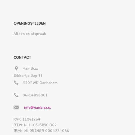
OPENINGSTIJDEN
Alleen op afspraak
CONTACT
Hair Bizz
Dikkertje Dap 99
4207 WD Gorinchem
06-14858001
info@hairbizz.nl
KVK: 11061284
BTW: NL140578870 B02
IBAN: NL 05 INGB 0004224086