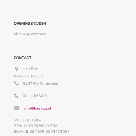
OPENINGSTIJDEN
Alleen op afspraak
CONTACT
Hair Bizz
Dikkertje Dap 99
4207 WD Gorinchem
06-14858001
info@hairbizz.nl
KVK: 11061284
BTW: NL140578870 B02
IBAN: NL 05 INGB 0004224086