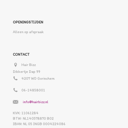
OPENINGSTIJDEN
Alleen op afspraak
CONTACT
Hair Bizz
Dikkertje Dap 99
4207 WD Gorinchem
06-14858001
info@hairbizz.nl
KVK: 11061284
BTW: NL140578870 B02
IBAN: NL 05 INGB 0004224086