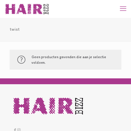
twist
Geen producten gevonden die aan je selectie
voldoen.