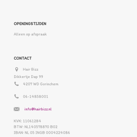
OPENINGSTIJDEN
Alleen op afspraak
CONTACT
Hair Bizz
Dikkertje Dap 99
4207 WD Gorinchem
06-14858001
info@hairbizz.nl
KVK: 11061284
BTW: NL140578870 B02
IBAN: NL 05 INGB 0004224086