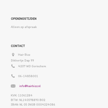
OPENINGSTIJDEN
Alleen op afspraak
CONTACT
Hair Bizz
Dikkertje Dap 99
4207 WD Gorinchem
06-14858001
info@hairbizz.nl
KVK: 11061284
BTW: NL140578870 B02
IBAN: NL 05 INGB 0004224086