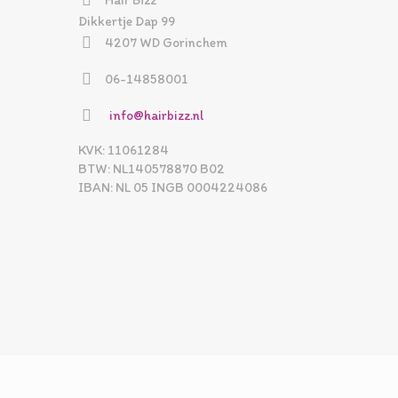
Hair Bizz
Dikkertje Dap 99
4207 WD Gorinchem
06-14858001
info@hairbizz.nl
KVK: 11061284
BTW: NL140578870 B02
IBAN: NL 05 INGB 0004224086