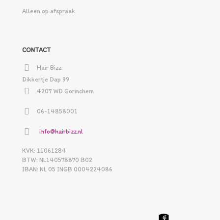
Alleen op afspraak
CONTACT
Hair Bizz
Dikkertje Dap 99
4207 WD Gorinchem
06-14858001
info@hairbizz.nl
KVK: 11061284
BTW: NL140578870 B02
IBAN: NL 05 INGB 0004224086