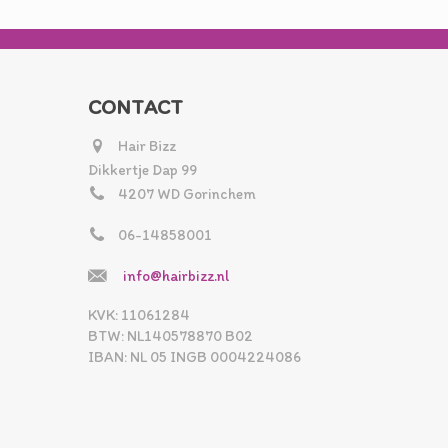
CONTACT
Hair Bizz
Dikkertje Dap 99
4207 WD Gorinchem
06-14858001
info@hairbizz.nl
KVK: 11061284
BTW: NL140578870 B02
IBAN: NL 05 INGB 0004224086