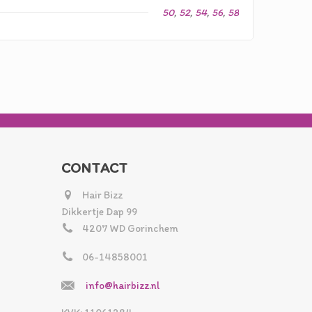
50
,
52
,
54
,
56
,
58
CONTACT
Hair Bizz
Dikkertje Dap 99
4207 WD Gorinchem
06-14858001
info@hairbizz.nl