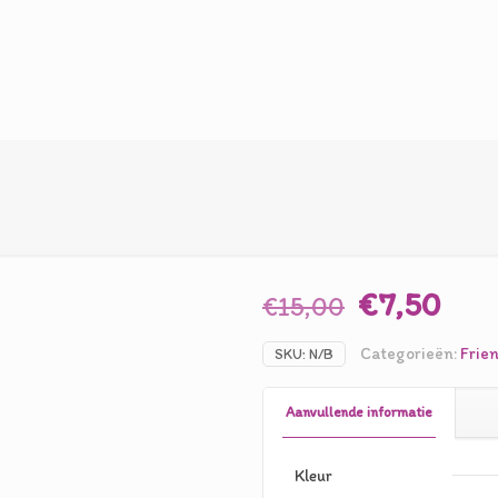
Oorspronk
Hui
€
7,50
€
15,00
prijs
prij
Categorieën:
Frie
SKU:
N/B
was:
is:
€15,00.
€7,
Aanvullende informatie
Kleur