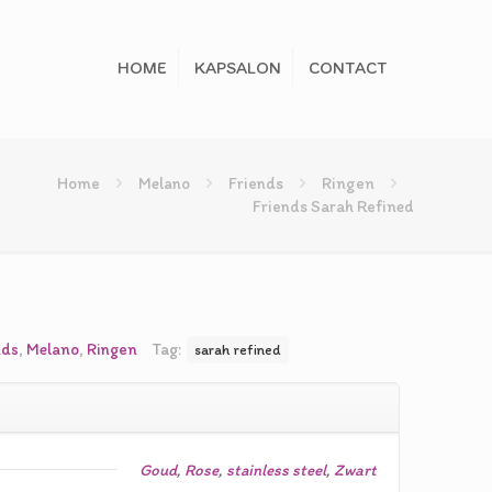
HOME
KAPSALON
CONTACT
Home
Melano
Friends
Ringen
Friends Sarah Refined
elijke
dige
s
nds
,
Melano
,
Ringen
Tag:
sarah refined
50.
Goud
,
Rose
,
stainless steel
,
Zwart