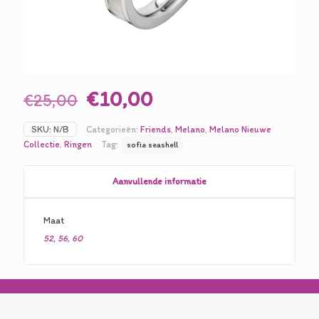
Oorspronkelijke
Huidige
€
10,00
€
25,00
prijs
prijs
SKU:
N/B
Categorieën:
Friends
,
Melano
,
Melano Nieuwe
was:
is:
Collectie
,
Ringen
Tag:
sofia seashell
€25,00.
€10,00.
Aanvullende informatie
Maat
52
,
56
,
60