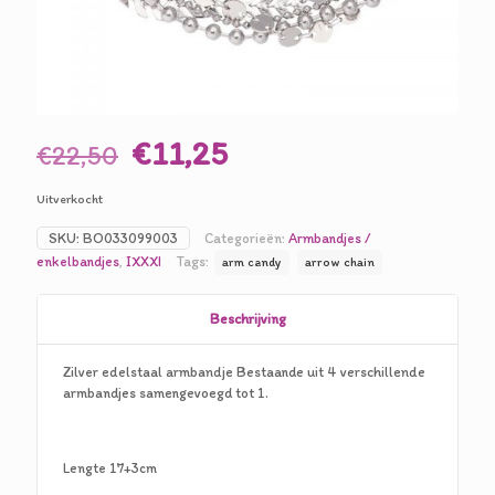
Oorspronkelijke
Huidige
€
11,25
€
22,50
prijs
prijs
Uitverkocht
was:
is:
SKU:
BO033099003
Categorieën:
Armbandjes /
€22,50.
€11,25.
enkelbandjes
,
IXXXI
Tags:
arm candy
arrow chain
Beschrijving
Zilver edelstaal armbandje Bestaande uit 4 verschillende
armbandjes samengevoegd tot 1.
Lengte 17+3cm