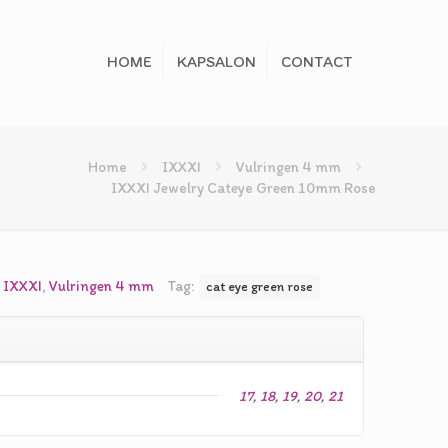
HOME
KAPSALON
CONTACT
Home
IXXXI
Vulringen 4 mm
IXXXI Jewelry Cateye Green 10mm Rose
:
IXXXI
,
Vulringen 4 mm
Tag:
cat eye green rose
17
,
18
,
19
,
20
,
21