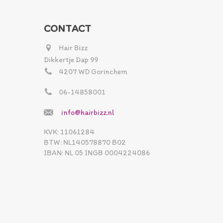
CONTACT
Hair Bizz
Dikkertje Dap 99
4207 WD Gorinchem
06-14858001
info@hairbizz.nl
KVK: 11061284
BTW: NL140578870 B02
IBAN: NL 05 INGB 0004224086