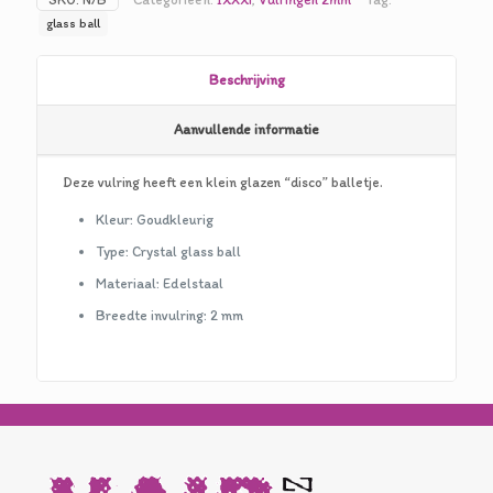
was:
is:
glass ball
€17,50.
€8,75.
Beschrijving
Aanvullende informatie
Deze vulring heeft een klein glazen “disco” balletje.
Kleur: Goudkleurig
Type: Crystal glass ball
Materiaal: Edelstaal
Breedte invulring: 2 mm