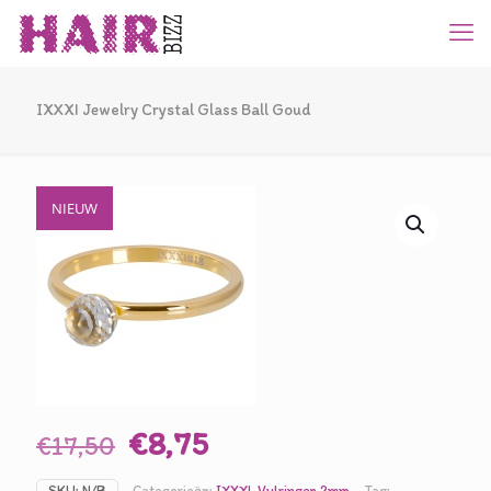
IXXXI Jewelry Crystal Glass Ball Goud
NIEUW
Oorspronkelijke
Huidige
€
8,75
€
17,50
prijs
prijs
SKU:
N/B
Categorieën:
IXXXI
,
Vulringen 2mm
Tag: