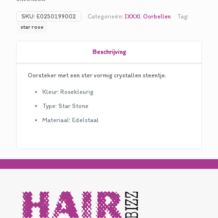
was:
is:
SKU:
E0250199002
Categorieën:
IXXXI
,
Oorbellen
Tag:
€14,95.
€7,50.
star rose
Beschrijving
Oorsteker met een ster vormig crystallen steentje.
Kleur: Rosekleurig
Type: Star Stone
Materiaal: Edelstaal