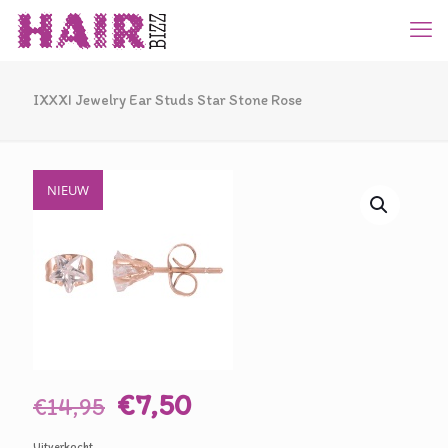
IXXXI Jewelry Ear Studs Star Stone Rose
NIEUW
Oorspronkelijke
Huidige
€
7,50
€
14,95
prijs
prijs
Uitverkocht