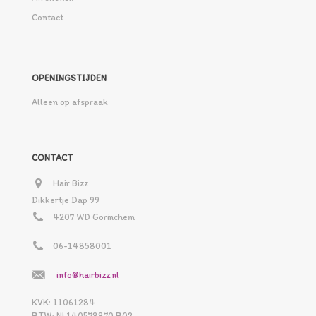
Contact
OPENINGSTIJDEN
Alleen op afspraak
CONTACT
Hair Bizz
Dikkertje Dap 99
4207 WD Gorinchem
06-14858001
info@hairbizz.nl
KVK: 11061284
BTW: NL140578870 B02