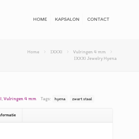
HOME
KAPSALON
CONTACT
Home
IXXXI
Vulringen 4 mm
IXXXI Jewelry Hyena
elijke
dige
s
I
,
Vulringen 4 mm
Tags:
hyena
zwart staal
5.
nformatie