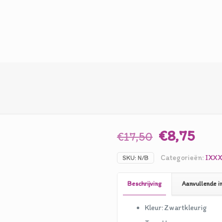
Oorspronk
Hui
€
8,75
€
17,50
prijs
prij
Categorieën:
IXXX
SKU:
N/B
was:
is:
€17,50.
€8,7
Beschrijving
Aanvullende i
Kleur: Zwartkleurig