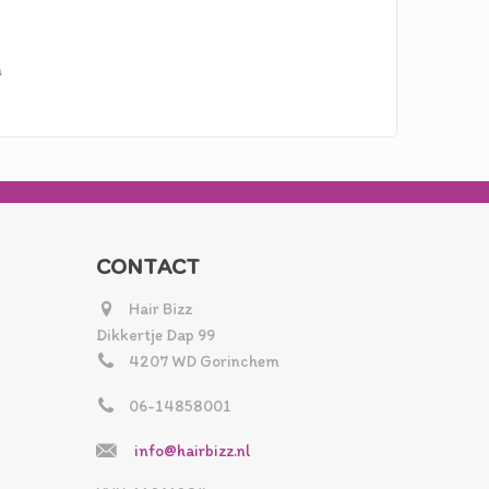
m
CONTACT
Hair Bizz
Dikkertje Dap 99
4207 WD Gorinchem
06-14858001
info@hairbizz.nl