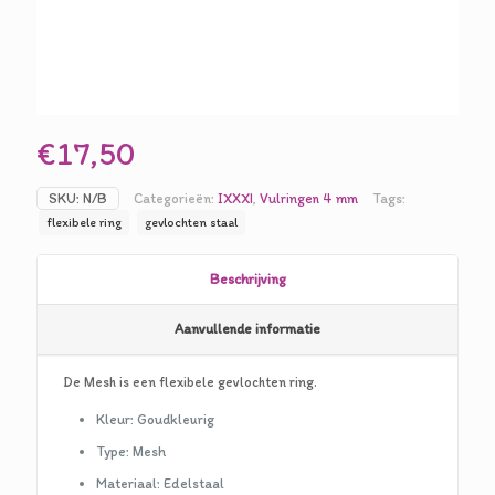
€
17,50
SKU:
N/B
Categorieën:
IXXXI
,
Vulringen 4 mm
Tags:
flexibele ring
gevlochten staal
Beschrijving
Aanvullende informatie
De Mesh is een flexibele gevlochten ring.
Kleur: Goudkleurig
Type: Mesh
Materiaal: Edelstaal