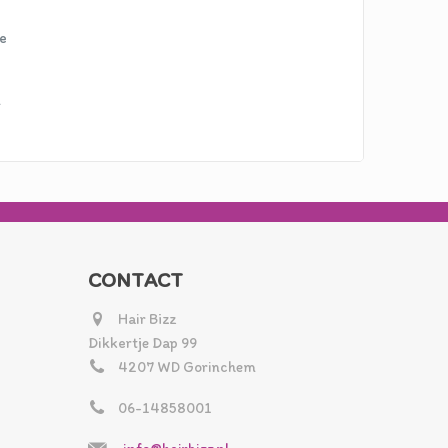
ne
m
CONTACT
Hair Bizz
Dikkertje Dap 99
4207 WD Gorinchem
06-14858001