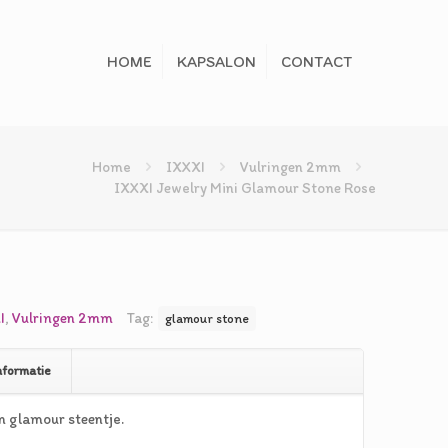
HOME
KAPSALON
CONTACT
Home
IXXXI
Vulringen 2mm
IXXXI Jewelry Mini Glamour Stone Rose
elijke
dige
s
I
,
Vulringen 2mm
Tag:
glamour stone
5.
nformatie
in glamour steentje.