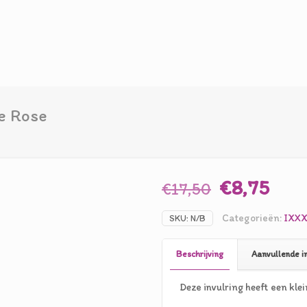
e Rose
Oorspronk
Hui
€
8,75
€
17,50
prijs
prij
Categorieën:
IXXX
SKU:
N/B
was:
is:
€17,50.
€8,7
Beschrijving
Aanvullende i
Deze invulring heeft een kle