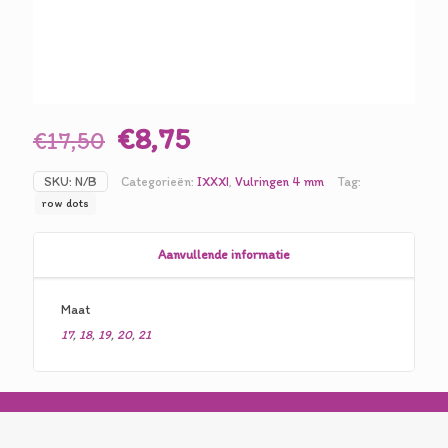
Oorspronkelijke
Huidige
€
8,75
€
17,50
prijs
prijs
SKU:
N/B
Categorieën:
IXXXI
,
Vulringen 4 mm
Tag:
was:
is:
row dots
€17,50.
€8,75.
Aanvullende informatie
Maat
17
,
18
,
19
,
20
,
21