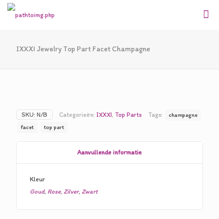
IXXXI Jewelry Top Part Facet Champagne
SKU:
N/B
Categorieën:
IXXXI
,
Top Parts
Tags:
champagne
facet
top part
Aanvullende informatie
Kleur
Goud
,
Rose
,
Zilver
,
Zwart