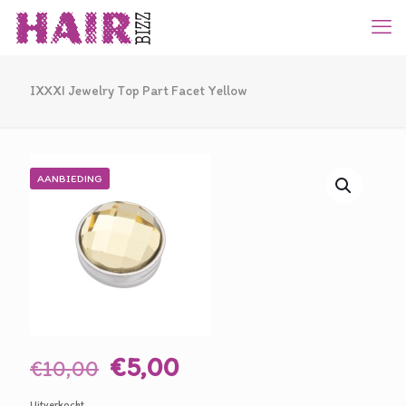
IXXXI Jewelry Top Part Facet Yellow
AANBIEDING
Oorspronkelijke
Huidige
€
5,00
€
10,00
prijs
prijs
Uitverkocht