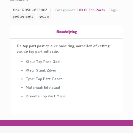
was:
is:
SKU:
R0504899003
Categorieën:
IXXXI
,
Top Parts
Tags:
€10,00.
€5,00.
geel top parts
yellow
Beschrijving
De top part past op elke base ring, oorbellen of ketting
van de top part collectie.
Kleur Top Part: Geel
Kleur Staal: Zilver
Type: Top Part Facet
Materiaal: Edelstaal
Breedte Top Part: 7 mm