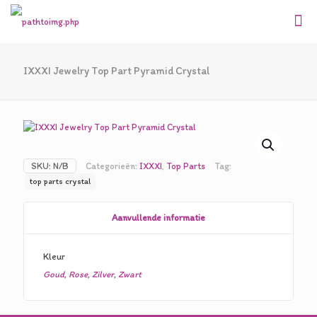
IXXXI Jewelry Top Part Pyramid Crystal
SKU:
N/B
Categorieën:
IXXXI
,
Top Parts
Tag:
top parts crystal
Aanvullende informatie
Kleur
Goud
,
Rose
,
Zilver
,
Zwart