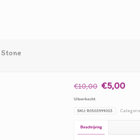
 Stone
Oorspron
Hui
€
5,00
€
10,00
prijs
prij
Uitverkocht
was:
is:
€10,00.
€5,
Categori
SKU:
R0503999003
Beschrijving