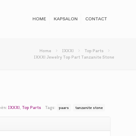
HOME
KAPSALON
CONTACT
Home
IXXXI
Top Parts
IXXXI Jewelry Top Part Tanzanite Stone
kelijke
dige
s
00.
eën:
IXXXI
,
Top Parts
Tags:
paars
tanzanite stone