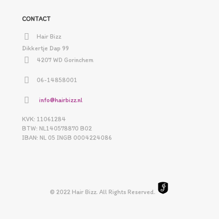
CONTACT
Hair Bizz
Dikkertje Dap 99
4207 WD Gorinchem
06-14858001
info@hairbizz.nl
KVK: 11061284
BTW: NL140578870 B02
IBAN: NL 05 INGB 0004224086
© 2022 Hair Bizz. All Rights Reserved.