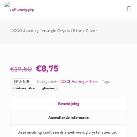
IXXXI Jewelry Triangle Crystal Stone Zilver
NIEUW
Oorspronkelijke
Huidige
€
8,75
€
17,50
prijs
prijs
SKU:
N/B
Categorieën:
IXXXI
,
Vulringen 2mm
Tags:
was:
is:
driehoek zilver
glimmend
€17,50.
€8,75.
Beschrijving
Aanvullende informatie
Deze invulring heeft een driehoek vormig crystal steentje.