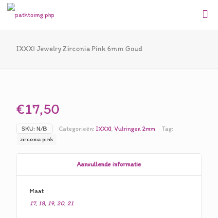
IXXXI Jewelry Zirconia Pink 6mm Goud
€
17,50
SKU:
N/B
Categorieën:
IXXXI
,
Vulringen 2mm
Tag:
zirconia pink
Aanvullende informatie
Maat
17
,
18
,
19
,
20
,
21