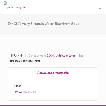
IXXXI Jewelry Zirconia Water Blue 6mm Goud
SKU:
N/B
Categorieën:
IXXXI
,
Vulringen 2mm
Tag:
zirconia water blue goud
Aanvullende informatie
Maat
17
,
18
,
19
,
20
,
21