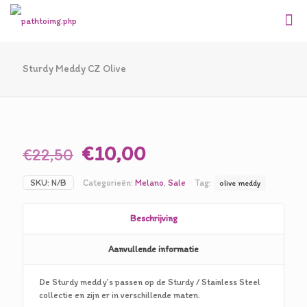
Sturdy Meddy CZ Olive
Oorspronkelijke
Huidige
€
10,00
€
22,50
prijs
prijs
SKU:
N/B
Categorieën:
Melano
,
Sale
Tag:
olive meddy
was:
is:
€22,50.
€10,00.
Beschrijving
Aanvullende informatie
De Sturdy meddy’s passen op de Sturdy / Stainless Steel
collectie en zijn er in verschillende maten.