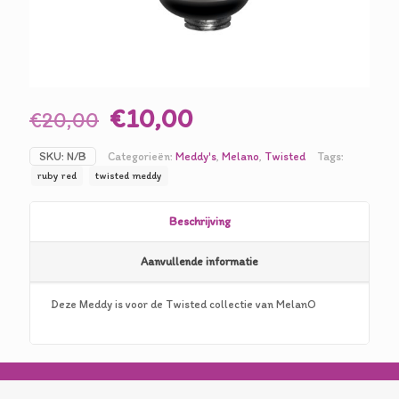
Oorspronkelijke
Huidige
€
10,00
€
20,00
prijs
prijs
SKU:
N/B
Categorieën:
Meddy's
,
Melano
,
Twisted
Tags:
was:
is:
ruby red
twisted meddy
€20,00.
€10,00.
Beschrijving
Aanvullende informatie
Deze Meddy is voor de Twisted collectie van MelanO