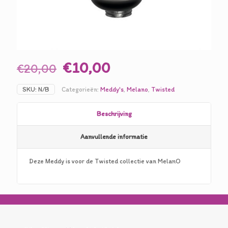
Oorspronkelijke
Huidige
€
10,00
€
20,00
prijs
prijs
SKU:
N/B
Categorieën:
Meddy's
,
Melano
,
Twisted
was:
is:
€20,00.
€10,00.
Beschrijving
Aanvullende informatie
Deze Meddy is voor de Twisted collectie van MelanO